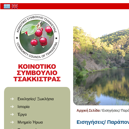
Εκκλησίες/ Ξωκλήσια
Ιστορία
Αρχική Σελίδα
/
Εισηγήσεις/ Παρ
Έργα
Εισηγήσεις/ Παράπο
Μνημείο Ήρωα