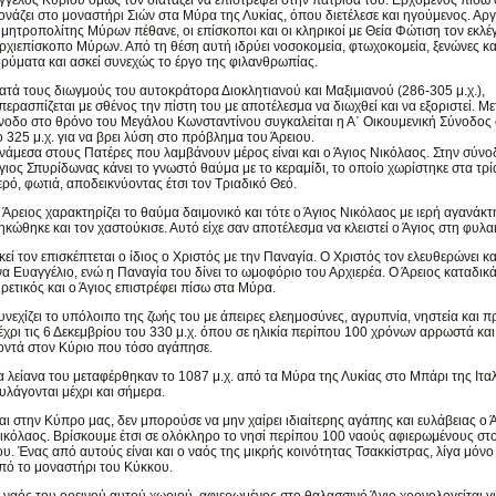
γγελος Κυρίου όμως τον διατάζει να επιστρέψει στην πατρίδα του. Ερχόμενος πίσω
ονάζει στο μοναστήρι Σιών στα Μύρα της Λυκίας, όπου διετέλεσε και ηγούμενος. Αρ
 μητροπολίτης Μύρων πέθανε, οι επίσκοποι και οι κληρικοί με Θεία Φώτιση τον εκλέ
ρχιεπίσκοπο Μύρων. Από τη θέση αυτή ιδρύει νοσοκομεία, φτωχοκομεία, ξενώνες κα
δρύματα και ασκεί συνεχώς το έργο της φιλανθρωπίας.
ατά τους διωγμούς του αυτοκράτορα Διοκλητιανού και Μαξιμιανού (286-305 μ.χ.),
περασπίζεται με σθένος την πίστη του με αποτέλεσμα να διωχθεί και να εξοριστεί. Με
νοδο στο θρόνο του Μεγάλου Κωνσταντίνου συγκαλείται η Α΄ Οικουμενική Σύνοδος 
ο 325 μ.χ. για να βρει λύση στο πρόβλημα του Άρειου.
νάμεσα στους Πατέρες που λαμβάνουν μέρος είναι και ο Άγιος Νικόλαος. Στην σύνο
γιος Σπυρίδωνας κάνει το γνωστό θαύμα με το κεραμίδι, το οποίο χωρίστηκε στα τρί
ερό, φωτιά, αποδεικνύοντας έτσι τον Τριαδικό Θεό.
 Άρειος χαρακτηρίζει το θαύμα δαιμονικό και τότε ο Άγιος Νικόλαος με ιερή αγανάκ
ηκώθηκε και τον χαστούκισε. Αυτό είχε σαν αποτέλεσμα να κλειστεί ο Άγιος στη φυλα
κεί τον επισκέπτεται ο ίδιος ο Χριστός με την Παναγία. Ο Χριστός τον ελευθερώνει και
να Ευαγγέλιο, ενώ η Παναγία του δίνει το ωμοφόριο του Αρχιερέα. Ο Άρειος καταδικά
ιρετικός και ο Άγιος επιστρέφει πίσω στα Μύρα.
υνεχίζει το υπόλοιπο της ζωής του με άπειρες ελεημοσύνες, αγρυπνία, νηστεία και 
έχρι τις 6 Δεκεμβρίου του 330 μ.χ. όπου σε ηλικία περίπου 100 χρόνων αρρωστά και
οντά στον Κύριο που τόσο αγάπησε.
α λείανα του μεταφέρθηκαν το 1087 μ.χ. από τα Μύρα της Λυκίας στο Μπάρι της Ιτα
υλάγονται μέχρι και σήμερα.
αι στην Κύπρο μας, δεν μπορούσε να μην χαίρει ιδιαίτερης αγάπης και ευλάβειας ο 
ικόλαος. Βρίσκουμε έτσι σε ολόκληρο το νησί περίπου 100 ναούς αφιερωμένους στ
ου. Ένας από αυτούς είναι και ο ναός της μικρής κοινότητας Τσακκίστρας, λίγα μόνο
πό το μοναστήρι του Κύκκου.