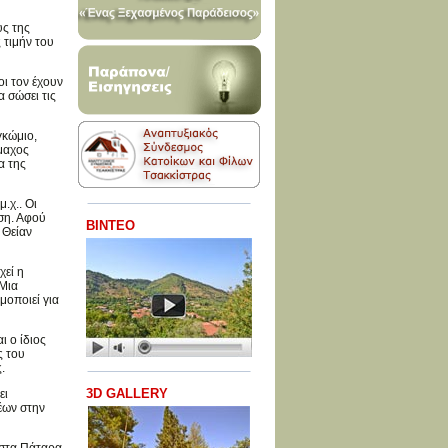
υς της
 τιμήν του
οι τον έχουν
α σώσει τις
γκώμιο,
ρμαχος
α της
.χ.. Οι
αση. Αφού
ΒΙΝΤΕΟ
 Θείαν
χεί η
 Μια
μοποιεί για
ι ο ίδιος
ς του
.
3D GALLERY
ει
έων στην