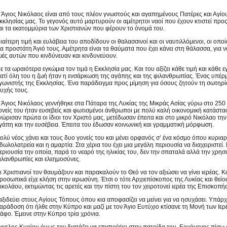
 Άγιος Νικόλαος είναι από τους πλέον γνωστούς και αγαπημένους Πατέρες και Αγίο
κκλησίας μας. Το γεγονός αυτό μαρτυρούν οι αμέτρητοι ναοί που έχουν κτιστεί προς
αι τα εκατομμύρια των Χριστιανών που φέρουν το όνομά του.
διαίτερη τιμή και ευλάβεια του αποδίδουν οι θαλασσινοί και οι ναυτιλλόμενοι, οι οποί
ια προστάτη Άγιό τους. Αμέτρητα είναι τα θαύματα που έχει κάνει στη θάλασσα, για ν
ωές αυτών που κινδύνευαν και κινδυνεύουν.
ε τα ωραιότερα εγκώμια τον τιμά η Εκκλησία μας. Και του αξίζει κάθε τιμή και κάθε ε
ιατί όλη του η ζωή ήταν η ενσάρκωση της αγάπης και της φιλανθρωπίας. Ένας υπέ
γωνιστής της Εκκλησίας. Ένα παράδειγμα προς μίμηση για όσους ζητούν τη σωτηρί
υχής τους.
 Άγιος Νικόλαος γεννήθηκε στα Πάταρα της Λυκίας της Μικράς Ασίας γύρω στο 250 μ
ονείς του ήταν ευσεβείς και φωτισμένοι άνθρωποι με πολύ καλή οικονομική κατάστ
νώρισαν πρώτα οι ίδιοι τον Χριστό μας, μετέδωσαν έπειτα και στο μικρό Νικόλαο την
γάπη και την ευσέβεια. Έπειτα του έδωσαν κοινωνική και γραμματική μόρφωση.
ολύ νέος χάνει και τους δυο γονείς του και μένει ορφανός σ’ ένα κόσμο όπου κυριαρ
ιδωλολατρεία και η αμαρτία. Στα χέρια του έχει μια μεγάλη περιουσία να διαχειριστεί.
εριουσία την οποία, παρά το νεαρό της ηλικίας του, δεν την σπαταλά αλλά την χρησι
ιλανθρωπίες και ελεημοσύνες.
ι Χριστιανοί τον θαυμάζουν και παρακαλούν το Θεό να τον αξιώσει να γίνει ιερέας. Κα
ροσωπικά είχε κλήση στην ιερωσύνη. Έτσι ο τότε Αρχιεπίσκοπος της Λυκίας και θείο
ικολάου, εκτιμώντας τις αρετές και την πίστη του τον χειροτονεί ιερέα της Επισκοπής
αξιδεύει στους Αγίους Τόπους όπου κια αποφασίζει να μείνει για να ησυχάσει. Υπάρχ
αράδοση ότι ήλθε στην Κύπρο και μαζί με τον Άγιο Ευτύχιο κτίσανε τη Μονή των Ιερ
άφο. Έμεινε στην Κύπρο τρία χρόνια.