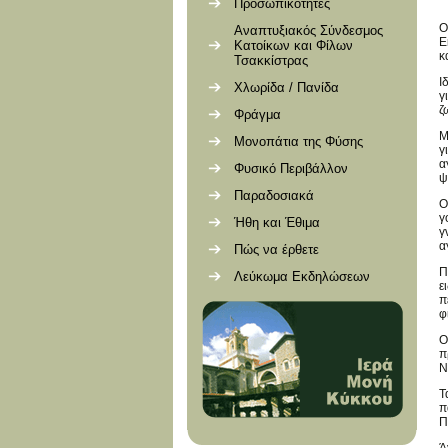
Προσωπικότητες
Ο
Αναπτυξιακός Σύνδεσμος
Ε
Κατοίκων και Φίλων
κ
Τσακκίστρας
Ι
Χλωρίδα / Πανίδα
γ
ζ
Φράγμα
Μ
Μονοπάτια της Φύσης
γ
α
Φυσικό Περιβάλλον
ψ
Παραδοσιακά
Ο
γ
Ήθη και Έθιμα
γ
α
Πώς να έρθετε
Π
Λεύκωμα Εκδηλώσεων
ε
π
φ
Ο
π
Ν
Τ
π
Π