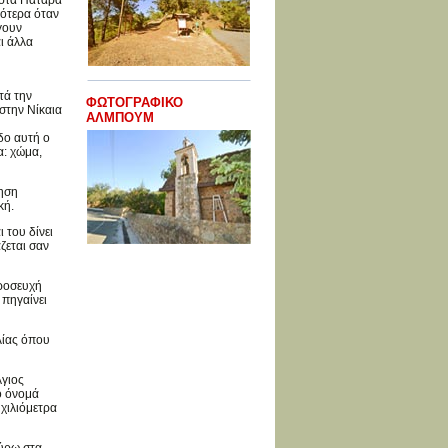
 στα Πάταρα
γότερα όταν
γουν
ι άλλα
τά την
ΦΩΤΟΓΡΑΦΙΚΟ
στην Νίκαια
ΑΛΜΠΟΥΜ
δο αυτή ο
α: χώμα,
τηση
κή.
 του δίνει
ζεται σαν
προσευχή
 πηγαίνει
λίας όπου
Άγιος
ο όνομά
 χιλιόμετρα