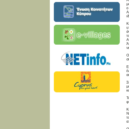
Ά
μ
ο
Α
ι
Κ
υ
ά
τ
Α
Ά
ν
Ο
σ
Ε
έ
α
Σ
μ
κ
Τ
φ
Κ
Ν
τ
α