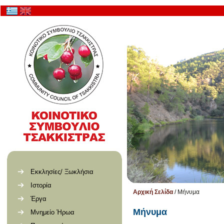
Εκκλησίες/ Ξωκλήσια
Ιστορία
Αρχική Σελίδα
/
Μήνυμα
Έργα
Μήνυμα
Μνημείο Ήρωα